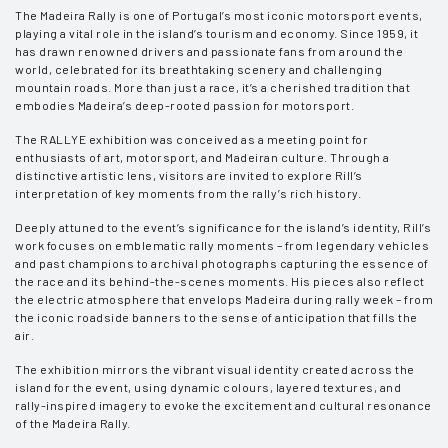
The Madeira Rally is one of Portugal’s most iconic motorsport events,
playing a vital role in the island’s tourism and economy. Since 1959, it
has drawn renowned drivers and passionate fans from around the
world, celebrated for its breathtaking scenery and challenging
mountain roads. More than just a race, it’s a cherished tradition that
embodies Madeira’s deep-rooted passion for motorsport.
The RALLYE exhibition was conceived as a meeting point for
enthusiasts of art, motorsport, and Madeiran culture. Through a
distinctive artistic lens, visitors are invited to explore Rill’s
interpretation of key moments from the rally’s rich history.
Deeply attuned to the event’s significance for the island’s identity, Rill’s
work focuses on emblematic rally moments – from legendary vehicles
and past champions to archival photographs capturing the essence of
the race and its behind-the-scenes moments. His pieces also reflect
the electric atmosphere that envelops Madeira during rally week – from
the iconic roadside banners to the sense of anticipation that fills the
air.
The exhibition mirrors the vibrant visual identity created across the
island for the event, using dynamic colours, layered textures, and
rally-inspired imagery to evoke the excitement and cultural resonance
of the Madeira Rally.