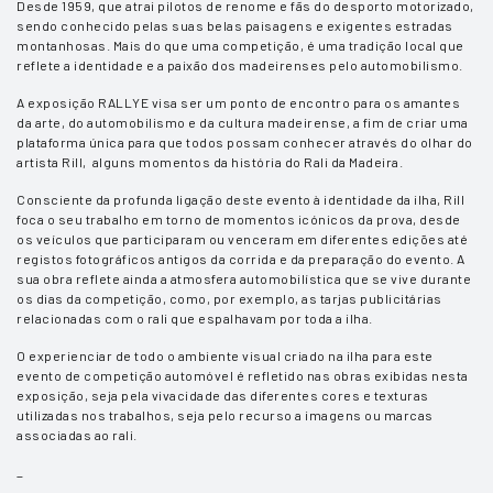
Desde 1959, que atrai pilotos de renome e fãs do desporto motorizado,
sendo conhecido pelas suas belas paisagens e exigentes estradas
montanhosas. Mais do que uma competição, é uma tradição local que
reflete a identidade e a paixão dos madeirenses pelo automobilismo.
A exposição RALLYE visa ser um ponto de encontro para os amantes
da arte, do automobilismo e da cultura madeirense, a fim de criar uma
plataforma única para que todos possam conhecer através do olhar do
artista Rill, alguns momentos da história do Rali da Madeira.
Consciente da profunda ligação deste evento à identidade da ilha, Rill
foca o seu trabalho em torno de momentos icónicos da prova, desde
os veículos que participaram ou venceram em diferentes edições até
registos fotográficos antigos da corrida e da preparação do evento. A
sua obra reflete ainda a atmosfera automobilística que se vive durante
os dias da competição, como, por exemplo, as tarjas publicitárias
relacionadas com o rali que espalhavam por toda a ilha.
O experienciar de todo o ambiente visual criado na ilha para este
evento de competição automóvel é refletido nas obras exibidas nesta
exposição, seja pela vivacidade das diferentes cores e texturas
utilizadas nos trabalhos, seja pelo recurso a imagens ou marcas
associadas ao rali.
_