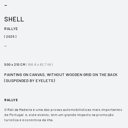
_
SHELL
RALLYE
( 2025 )
_
500 x 210 CM
( 196.8 x 82.7 IN )
PAINTING ON CANVAS, WITHOUT WOODEN GRID ON THE BACK
(SUSPENDED BY EYELETS)
RALLYE
O Rali da Madeira é uma das provas automobilísticas mais importantes
de Portugal e, este evento, tem um grande impacto na promoção
turística e económica da ilha.